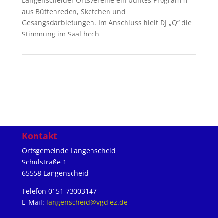
Langenscheider Ortsvereine ein buntes Programm
aus Büttenreden, Sketchen und
Gesangsdarbietungen. Im Anschluss hielt DJ „Q“ die
Stimmung im Saal hoch.
Kontakt
Ortsgemeinde Langenscheid
Schulstraße 1
65558 Langenscheid
Telefon 0151 73003147
E-Mail:
langenscheid@vgdiez.de