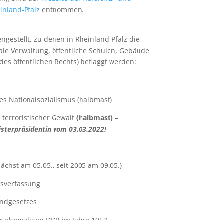
inland-Pfalz
entnommen.
estellt, zu denen in Rheinland-Pfalz die
le Verwaltung, öffentliche Schulen, Gebäude
des öffentlichen Rechts) beflaggt werden:
s Nationalsozialismus (halbmast)
 terroristischer Gewalt
(halbmast) –
isterpräsidentin vom 03.03.2022!
chst am 05.05., seit 2005 am 09.05.)
esverfassung
ndgesetzes
er ehemaligen DDR im Jahre 1953