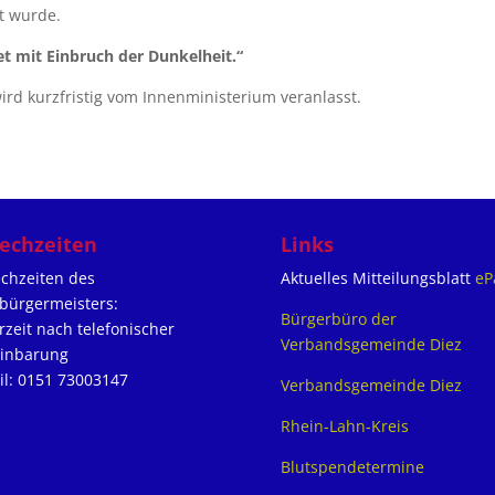
t wurde.
t mit Einbruch der Dunkelheit.“
rd kurzfristig vom Innenministerium veranlasst.
echzeiten
Links
chzeiten des
Aktuelles Mitteilungsblatt
eP
bürgermeisters:
Bürgerbüro der
rzeit nach telefonischer
Verbandsgemeinde Diez
einbarung
l: 0151 73003147
Verbandsgemeinde Diez
Rhein-Lahn-Kreis
Blutspendetermine