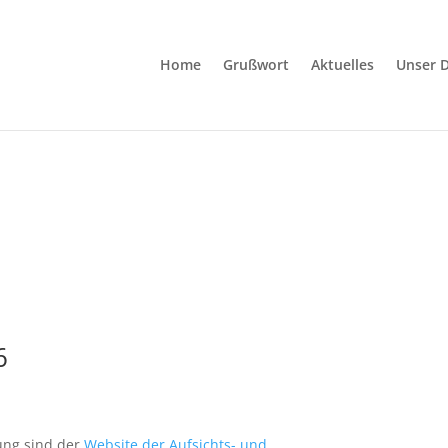
Home
Grußwort
Aktuelles
Unser D
Rheinland-Pfalz
6
ung sind der
Website der Aufsichts- und