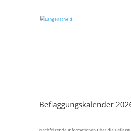
Langenscheid
Ortsgemeinde der Verbandsgemeinde Diez in 
Beflaggungskalender 202
Nachfolgende Informationen über die Beflagg