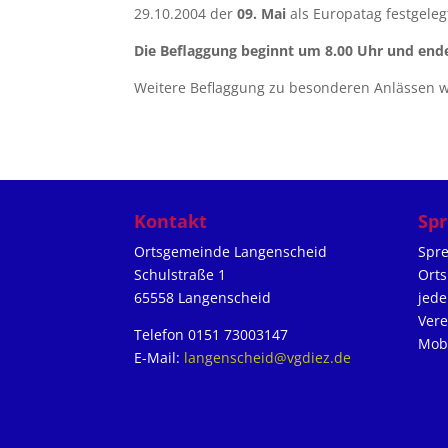
29.10.2004 der
09. Mai
als Europatag festgeleg
Die Beflaggung beginnt um 8.00 Uhr und ende
Weitere Beflaggung zu besonderen Anlässen wi
Kontakt
Spr
Ortsgemeinde Langenscheid
Spre
Schulstraße 1
Orts
65558 Langenscheid
jede
Ver
Telefon 0151 73003147
Mobi
E-Mail:
langenscheid@vgdiez.de