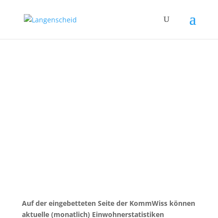
Langenscheid
Ortsgemeinde der Verbandsgemeinde Diez in
Rheinland-Pfalz
Auf der eingebetteten Seite der KommWiss können
aktuelle (monatlich) Einwohnerstatistiken